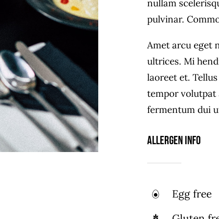
nullam scelerisq
pulvinar. Commo
Amet arcu eget n
ultrices. Mi hen
laoreet et. Tell
tempor volutpat
fermentum dui ut 
Allergen Info
Egg free
Gluten fr