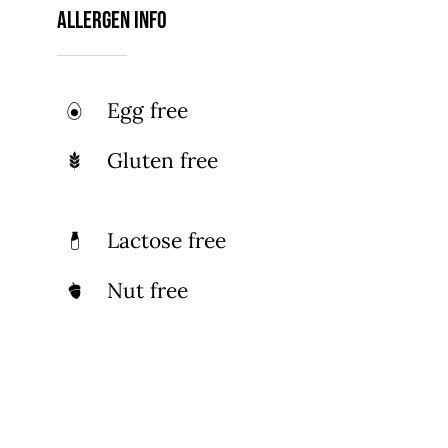
Allergen Info
Egg free
Gluten free
Lactose free
Nut free