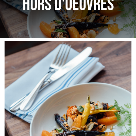
HORS D'OEUVRES
ΜΠΟΥΦΕΣ
ΕΠΙΤΡΑΠΕΖΙΑ
ΚΑΦΕ – BAR
ΚΟΥΖΙΝΑ
ΜΗΧΑΝΗΜΑΤΑ
ΕΠΙΚΟΙΝΩΝΙΑ